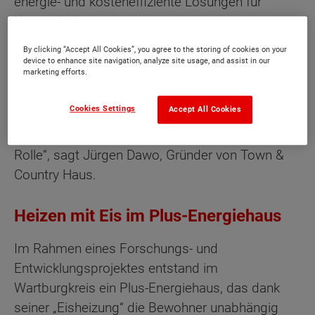
energie- und kosteneffiziente Lösungen für
Heiztechnik nutzen.
By clicking “Accept All Cookies”, you agree to the storing of cookies on your
„Darüber hinaus ist ein nachhaltig gebautes Haus
device to enhance site navigation, analyze site usage, and assist in our
marketing efforts.
für uns ein Haus, das möglichst lange von seinen
Bewohnern genutzt werden kann. Aspekte wie
Cookies Settings
Accept All Cookies
flexible Grundrisse, Familienfreundlichkeit und
Barrierefreiheit spielen ebenso eine wichtige
Rolle“, sagt Jürgen Dawo, Gründer von Town &
Country Haus.
Heizen mit Eis im Plus-Energiehaus
Im Rahmen eines Forschungs- und
Entwicklungsprojektes entstand im
Wartburgkreis ein Plus-Energiehaus, das dank
seiner „Eisheizung“ die Bewohner unabhängig