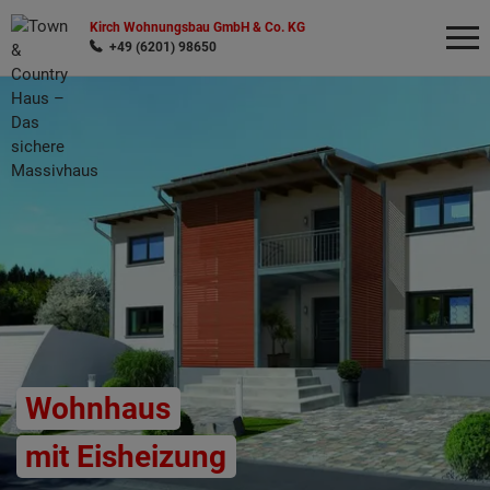
Kirch Wohnungsbau GmbH & Co. KG
+49 (6201) 98650
Wonach möchten Sie suchen?
Wohnhaus
mit Eisheizung