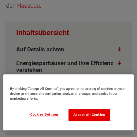
den
Hausbau
.
Inhaltsübersicht
Auf Details achten
Energiesparhäuser und ihre Effizienz
verstehen
Energiekosten durch den richtigen
Versorger reduzieren
By clicking “Accept All Cookies”, you agree to the storing of cookies on your
device to enhance site navigation, analyze site usage, and assist in our
marketing efforts.
Neue Versorger für Ihr Haus finden
Cookies Settings
Accept All Cookies
Frühzeitig nach Förderungen für das
Bauvorhaben fragen