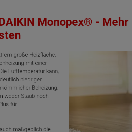
DAIKIN Monopex® - Mehr B
sten
xtrem große Heizfläche.
nheizung mit einer
Die Lufttemperatur kann,
eutlich niedriger
erkömmlicher Beheizung.
den weder Staub noch
us für
 auch maßgeblich die