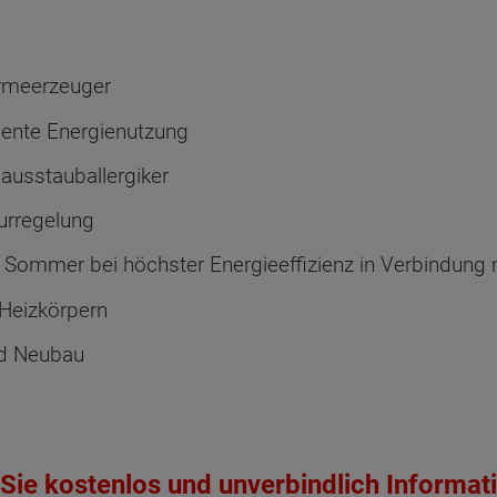
ärmeerzeuger
iente Energienutzung
ausstauballergiker
urregelung
m Sommer bei höchster Energieeffizienz in Verbindun
Heizkörpern
ten Sie suchen?
nd Neubau
Sie kostenlos und unverbindlich Informat