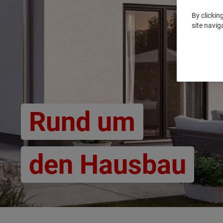
By clickin
site navig
Rund um
den Hausbau