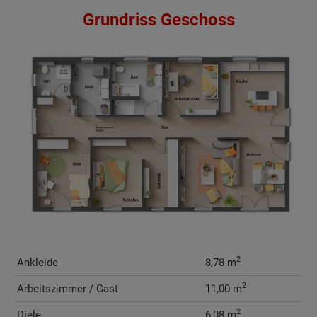
Grundriss Geschoss
2
Ankleide
8,78 m
2
Arbeitszimmer / Gast
11,00 m
2
Diele
6,08 m