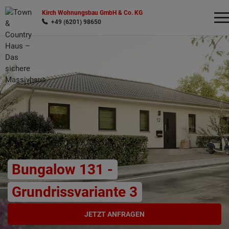
Kirch Wohnungsbau GmbH & Co. KG
+49 (6201) 98650
Wonach möchten Sie suchen?
Bungalow 131 -
Grundrissvariante 3
JETZT ANFRAGEN