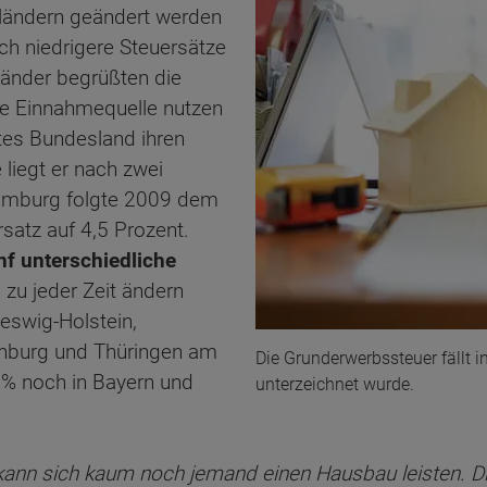
sländern geändert werden
rch niedrigere Steuersätze
länder begrüßten die
he Einnahmequelle nutzen
stes Bundesland ihren
 liegt er nach zwei
Hamburg folgte 2009 dem
rsatz auf 4,5 Prozent.
nf unterschiedliche
 zu jeder Zeit ändern
eswig-Holstein,
enburg und Thüringen am
Die Grunderwerbssteuer fällt in
5% noch in Bayern und
unterzeichnet wurde.
 kann sich kaum noch jemand einen Hausbau leisten. Di