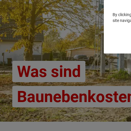
By clickin
site navig
Was sind
Baunebenkoste