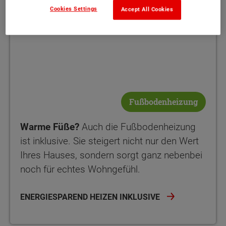
Cookies Settings
Accept All Cookies
Fußbodenheizung
Warme Füße?
Auch die Fußbodenheizung
ist inklusive. Sie steigert nicht nur den Wert
Ihres Hauses, sondern sorgt ganz nebenbei
noch für echtes Wohngefühl.
ENERGIESPAREND HEIZEN INKLUSIVE