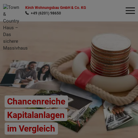
Kirch Wohnungsbau GmbH & Co. KG
+49 (6201) 98650
Wonach möchten Sie suchen?
Chancenreiche
Kapitalanlagen
im Vergleich