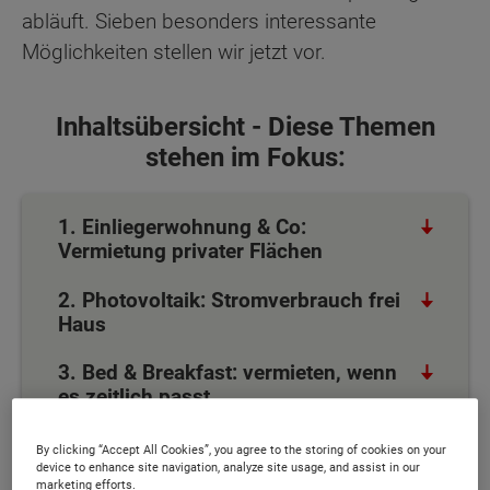
abläuft. Sieben besonders interessante
Möglichkeiten stellen wir jetzt vor.
Inhaltsübersicht - Diese Themen
stehen im Fokus:
1. Einliegerwohnung & Co:
Vermietung privater Flächen
2. Photovoltaik: Stromverbrauch frei
Haus
3. Bed & Breakfast: vermieten, wenn
es zeitlich passt
4. Stromtankstelle: Gutes für
By clicking “Accept All Cookies”, you agree to the storing of cookies on your
Nachbarn, Portemonnaie und Umwelt
device to enhance site navigation, analyze site usage, and assist in our
marketing efforts.