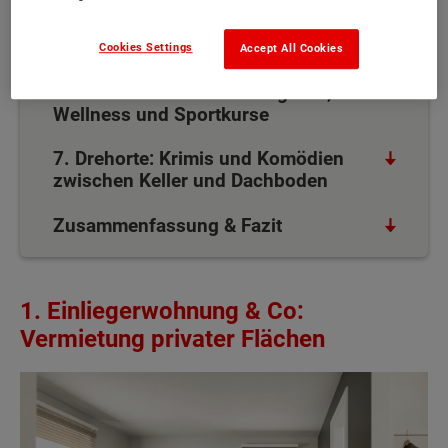
5. Werbefläche: Geld fürs
Hinschauen
Cookies Settings
Accept All Cookies
6. Privates Business: Fotografie,
Wellness und Sportkurse
7. Drehorte: Krimis und Komödien
zwischen Keller und Dachboden
Zusammenfassung & Fazit
1. Einliegerwohnung & Co:
Vermietung privater Flächen