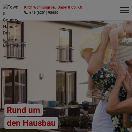
Kirch Wohnungsbau GmbH & Co. KG
+49 (6201) 98650
Wonach möchten Sie suchen?
Rund um
den Hausbau