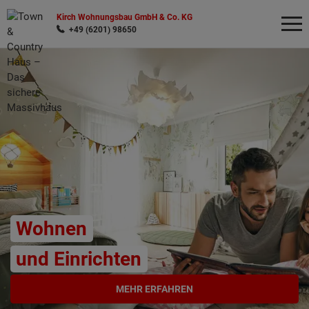
Kirch Wohnungsbau GmbH & Co. KG
+49 (6201) 98650
Wonach möchten Sie suchen?
Wohnen
und Einrichten
MEHR ERFAHREN