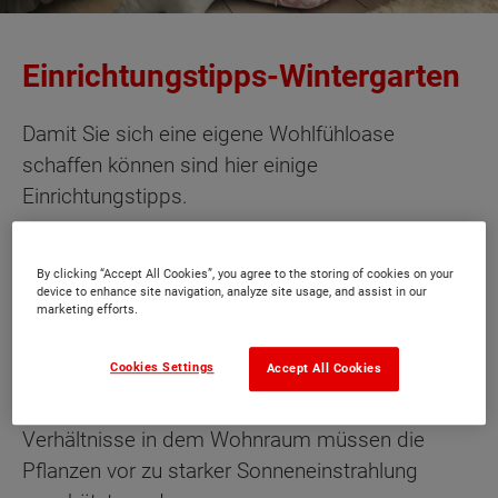
Einrichtungstipps-Wintergarten
Damit Sie sich eine eigene Wohlfühloase
schaffen können sind hier einige
Einrichtungstipps.
Damit man das Gefühl hat auch in den kälteren
By clicking “Accept All Cookies”, you agree to the storing of cookies on your
Jahreszeiten der natur nahe zu sein eignet sich
device to enhance site navigation, analyze site usage, and assist in our
ein
Wintergarten
am besten. Dabei stellt sich
marketing efforts.
aber die Frage: Wie richtet man am Besten den
Cookies Settings
Accept All Cookies
Wintergarten ein? Ein wichtiger Punkt ist
die
Beschattung
. Trotz der optimalen
Verhältnisse in dem Wohnraum müssen die
Pflanzen vor zu starker Sonneneinstrahlung