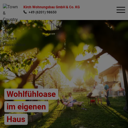
Kirch Wohnungsbau GmbH & Co. KG
+49 (6201) 98650
Wonach möchten Sie suchen?
Wohlfühloase
im eigenen
Haus