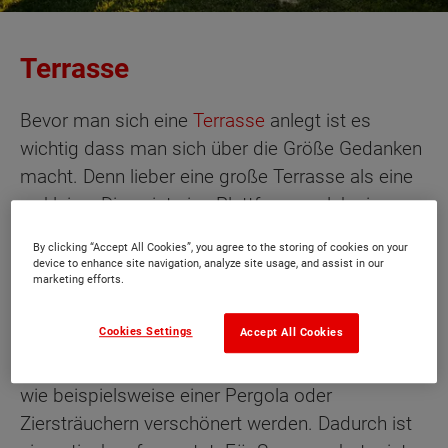
Terrasse
Bevor man sich eine
Terrasse
anlegt ist es
wichtig dass man sich über die Größe Gedanken
macht. Denn lieber eine große Terrasse als eine
zu kleine. Diese ist eine Plattform, welche in
Erdgeschosshöhe fest installiert ist. Sie kann
By clicking “Accept All Cookies”, you agree to the storing of cookies on your
freiliegend oder auch überdacht sein.
device to enhance site navigation, analyze site usage, and assist in our
marketing efforts.
Es gibt verschiedene Herstellungsmaterialien wie
Cookies Settings
Accept All Cookies
Beton oder Betonwerkstein, Naturstein oder
Holz.
Terrasse
können mit Windschutzelementen
wie beispielsweise einer Pergola oder
Ziersträuchern verschönert werden. Dadurch ist