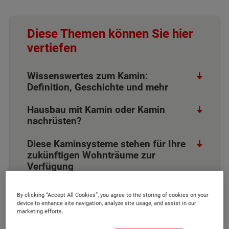
Diese Themen können Sie hier
vertiefen
Wissenswertes zum Kamin:
Definition, Geschichte und mehr
Hausbau mit Kamin oder Kamin
nachrüsten?
Diese Kaminsysteme stehen für Ihre
zukünftigen Wohnträume zur
Verfügung
Mit der Wahl der Baustoffe fängt
By clicking “Accept All Cookies”, you agree to the storing of cookies on your
wohnliche Qualität bei Town & County
device to enhance site navigation, analyze site usage, and assist in our
Haus an
marketing efforts.