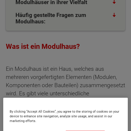
Modulhäuser in ihrer Vielfalt
Häufig gestellte Fragen zum
Modulhaus:
Was ist ein Modulhaus?
Ein Modulhaus ist ein Haus, welches aus
mehreren vorgefertigten Elementen (Modulen,
Komponenten oder Bauteilen) zusammengesetzt
wird. Es gibt viele unterschiedliche
Bezeichnungen für diese Art von Haus, zum
Beispiel "Fertighaus" oder "Minihaus", welche
By clicking “Accept All Cookies”, you agree to the storing of cookies on your
device to enhance site navigation, analyze site usage, and assist in our
grundsätzlich dasselbe beschreiben. Ein
marketing efforts.
Modulhaus zeichnet durch seine Flexibilität aus.