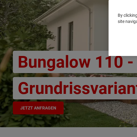
By clickin
site navig
Bungalow 110 -
Grundrissvarian
JETZT ANFRAGEN