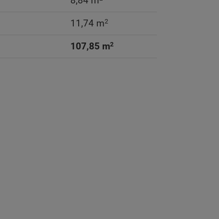
8,84 m
2
11,74 m
2
107,85 m