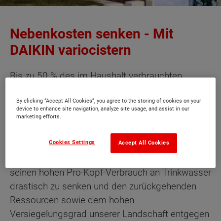
Nebenkosten senken - Mit
DAIKIN variocistern
Bis zu 50 % des im Haushalt verbrauchten
Trinkwassers lässt sich problemlos durch
By clicking “Accept All Cookies”, you agree to the storing of cookies on your
Regenwasser ersetzen. Bei der
device to enhance site navigation, analyze site usage, and assist in our
Gartenbewässerung, für die Toilettenspülung, als
marketing efforts.
Putz- und Gießwasser und die Waschmaschine.
Cookies Settings
Somit hat jeder Einzelne die Möglichkeit, einen
Accept All Cookies
entscheidenden Beitrag für die Umwelt zu leisten,
seinen hohen Pro-Kopf-Verbrauch an Trinkwasser
drastisch zu senken und den zurückgehenden
Ressourcen sowie dem hohen
Versiegelungsgrad unserer Landschaft entgegen