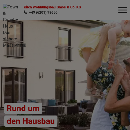
Kirch Wohnungsbau GmbH & Co. KG
+49 (6201) 98650
Wonach möchten Sie suchen?
Rund um
den Hausbau