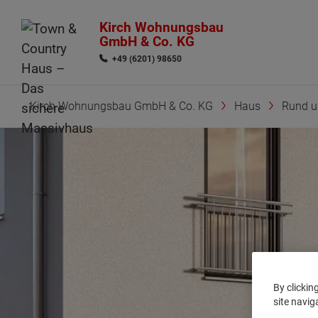
Kirch Wohnungsbau
GmbH & Co. KG
+49 (6201) 98650
Kirch Wohnungsbau GmbH & Co. KG
Haus
Rund 
By clickin
site navig