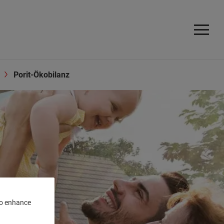
Porit-Ökobilanz
 to enhance