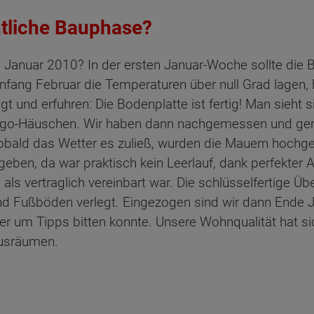
ntliche Bauphase?
n Januar 2010? In der ersten Januar-Woche sollte die 
Anfang Februar die Temperaturen über null Grad lagen
 und erfuhren: Die Bodenplatte ist fertig! Man sieht s
ein Lego-Häuschen. Wir haben dann nachgemessen und ge
Sobald das Wetter es zuließ, wurden die Mauern hoch
geben, da war praktisch kein Leerlauf, dank perfekte
, als vertraglich vereinbart war. Die schlüsselfertige 
und Fußböden verlegt. Eingezogen sind wir dann Ende J
 um Tipps bitten konnte. Unsere Wohnqualität hat sich
ausräumen.