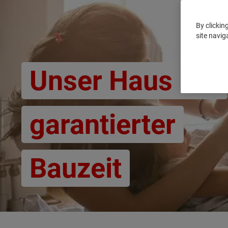
By clickin
site navig
Unser Haus mit
garantierter
Bauzeit