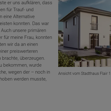
te er uns aufklären, dass
n für Trauf- und
 eine Alternative
leisten konnten. Das war
t. Auch unsere primären
er für meine Frau, konnten
ten wir da an einen
einer preiswerteren
h brachte, überzeugen.
 zu bekommen, wurde
üche, wegen der – noch in
Ansicht vom Stadthaus Flair 
choben werden musste,
ten Sie suchen?