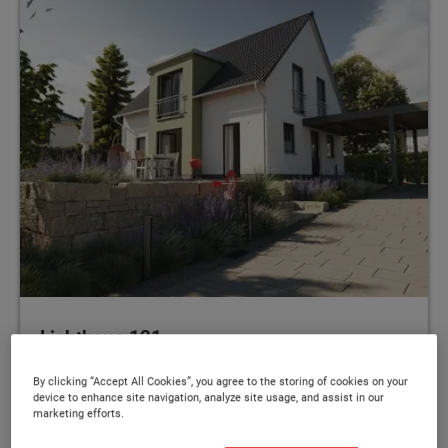
Lichthaus 121
Großzügiges und helles Haus – So macht
By clicking “Accept All Cookies”, you agree to the storing of cookies on your
device to enhance site navigation, analyze site usage, and assist in our
Wohnen Spaß
marketing efforts.