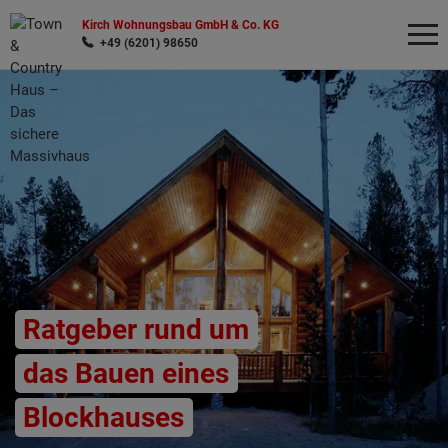
Kirch Wohnungsbau GmbH & Co. KG
+49 (6201) 98650
Wonach möchten Sie suchen?
Ratgeber rund um
das Bauen eines
Blockhauses