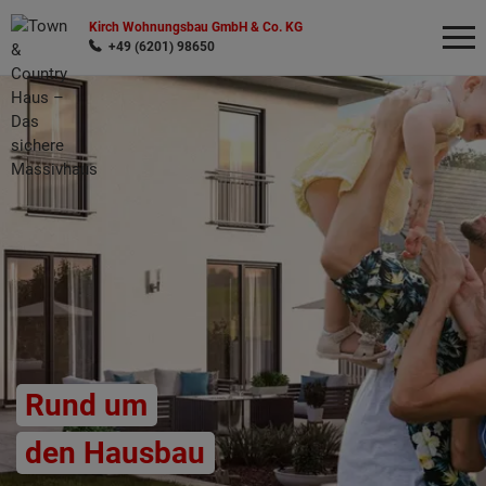
Kirch Wohnungsbau GmbH & Co. KG
+49 (6201) 98650
Wonach möchten Sie suchen?
Rund um
den Hausbau