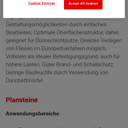
Cookies Settings
Accept All Cookies
Leichte, massive Trennwände mit geringem
Eigengewicht, Individuelle
Gestaltungsmöglichkeiten durch einfaches
Bearbeiten, Optimale Oberflächenstruktur, daher
geeignet für Dünnschichtputze, Direktes Verlegen
von Fliesen im Dünnbettverfahren möglich,
Vollstein als idealer Befestigungsgrund, auch für
höhere Lasten, Guter Brand- und Schallschutz,
Geringe Baufeuchte durch Verwendung von
Dünnbettmörtel
Plansteine
Anwendungsbereiche