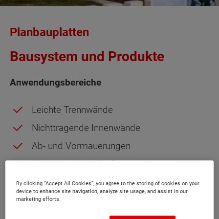
Planbauplatten
Bausystem und Produkte
Anwendungsbereiche
Leichte Trennwände
Nichttragende Innenwände
Ab- und Vormauerungen
Vorsatzschalen für Sanitärinstallationen
Ausfachungen und Verkleidungen
By clicking “Accept All Cookies”, you agree to the storing of cookies on your
device to enhance site navigation, analyze site usage, and assist in our
marketing efforts.
Vorteile