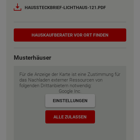
Netto-Raumfläche nach DIN 277
Netto-Raumfläche nach DIN 277
123 - 134 m²
123 - 134 m²
HAUSSTECKBRIEF-LICHTHAUS-121.PDF
Etagen
Etagen
2
2
Hauskaufberater
Außenmaße
Außenmaße
7.88 m x 9.88 m
7.88 m x 9.88 m
HAUSKAUF­BERATER VOR ORT FINDEN
Energiestandard
Energiestandard
EH 55 GEG
EH 55 GEG
Musterhäuser
Inklusivausstattung
Inklusivausstattung
Für die Anzeige der Karte ist eine Zustimmung für
das Nachladen externer Ressourcen von
folgenden Drittanbietern notwendig:
Google Inc.
EINSTELLUNGEN
ALLE ZULASSEN