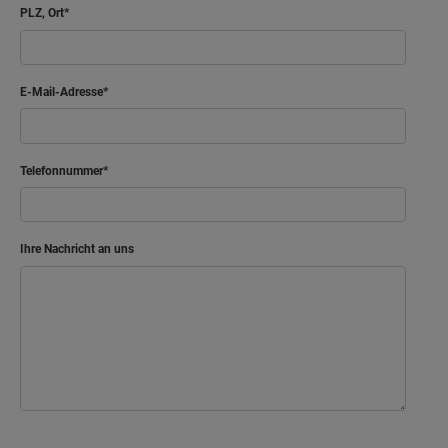
PLZ, Ort
Netto-Raumfläche
65.23
m²
Arbeiten
E-Mail-Adresse
Bad
Flur
Telefonnummer
Gast
Kind
Ihre Nachricht an uns
Schlafen
Netto-Raumfläche
54.92