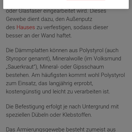
Armierungsgewebe aus speziellem Kunststoff
oder Glasfaser eingearbeitet wird. Dieses
Gewebe dient dazu, den Außenputz
des
Hauses
zu verfestigen, sodass dieser
besser an der Wand haftet.
Die Dämmplatten können aus Polystyrol (auch
Styropor genannt), Mineralwolle (im Volksmund
„Sauerkraut“), Mineral- oder Gipsschaum
bestehen. Am häufigsten kommt wohl Polystyrol
zum Einsatz, das langjährig erprobt,
kostengünstig und leicht zu verarbeiten ist.
Die Befestigung erfolgt je nach Untergrund mit
speziellen Dübeln oder Klebstoffen.
Das Armierungsgewebe besteht zumeist aus