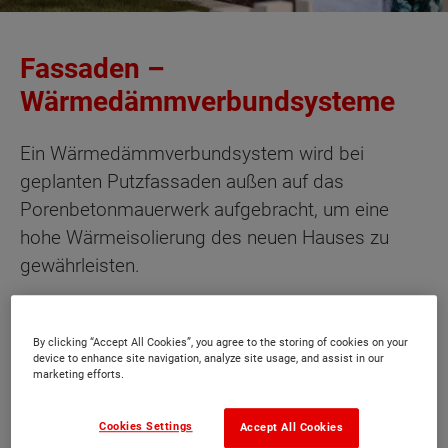
Fassaden –
Wärmedämmverbundsysteme
Ein Wärmedämmverbundsystem wird bei
geplanten Putzfassaden außen auf das
Porenbetonmauerwerk aufgebracht, um eine
hohe Wärmeisolierung des neuen Hauses zu
gewährleisten.
Wärmedämmverbundsysteme bestehen aus
Dämmplatten, die am Mauerwerk befestigt
By clicking “Accept All Cookies”, you agree to the storing of cookies on your
device to enhance site navigation, analyze site usage, and assist in our
werden. Auf diese Platten, die lückenlos verlegt
marketing efforts.
werden, wird Armierungsputz aufgebracht, in den
anschließend ein netzförmiges
Cookies Settings
Accept All Cookies