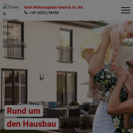
Kirch Wohnungsbau GmbH & Co. KG
+49 (6201) 98650
Wonach möchten Sie suchen?
Rund um
den Hausbau