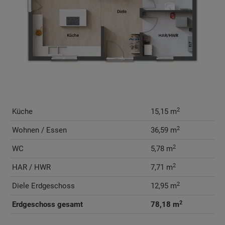
2
Küche
15,15 m
2
Wohnen / Essen
36,59 m
2
WC
5,78 m
2
HAR / HWR
7,71 m
2
Diele Erdgeschoss
12,95 m
2
Erdgeschoss gesamt
78,18 m