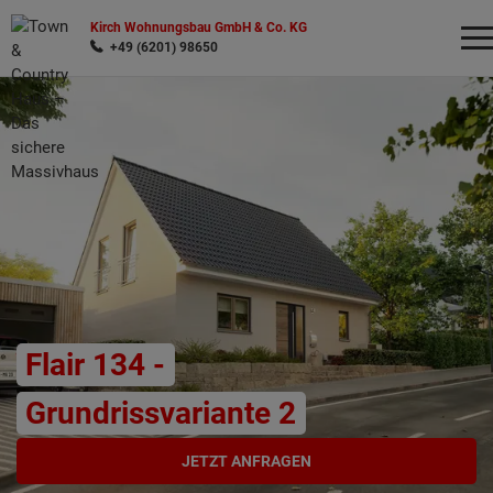
Kirch Wohnungsbau GmbH & Co. KG
+49 (6201) 98650
Wonach möchten Sie suchen?
Flair 134 -
Grundrissvariante 2
JETZT ANFRAGEN