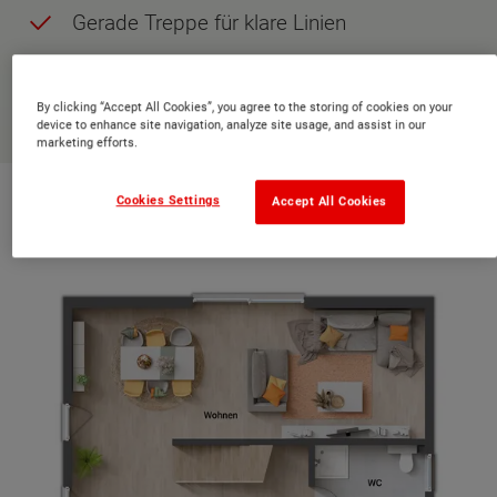
Gerade Treppe für klare Linien
Großzügiger Elternbereich mit Ankleide
By clicking “Accept All Cookies”, you agree to the storing of cookies on your
JETZT ANFRAGEN
device to enhance site navigation, analyze site usage, and assist in our
marketing efforts.
Grundriss Erdgeschoss
Cookies Settings
Accept All Cookies