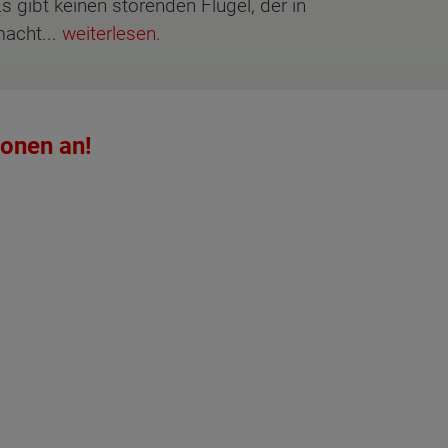
 gibt keinen störenden Flügel, der in
macht...
weiterlesen
.
ionen an!