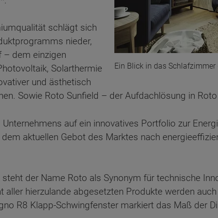
*.
umqualität schlägt sich
duktprogramms nieder,
f – dem einzigen
Ein Blick in das Schlafzimmer
hotovoltaik, Solarthermie
vativer und ästhetisch
en. Sowie Roto Sunfield – der Aufdachlösung in Roto 
s Unternehmens auf ein innovatives Portfolio zur Ener
dem aktuellen Gebot des Marktes nach energieeffizien
 steht der Name Roto als Synonym für technische Inn
 aller hierzulande abgesetzten Produkte werden auch i
gno R8 Klapp-Schwingfenster markiert das Maß der Di