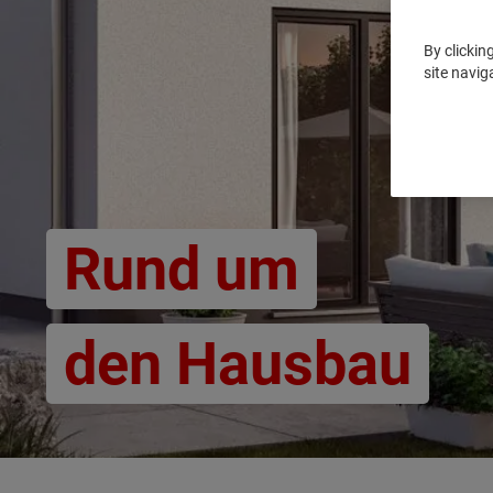
By clickin
site navig
Rund um
den Hausbau