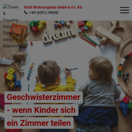
Kirch Wohnungsbau GmbH & Co. KG
+49 (6201) 98650
Wonach möchten Sie suchen?
Geschwisterzimmer
- wenn Kinder sich
ein Zimmer teilen