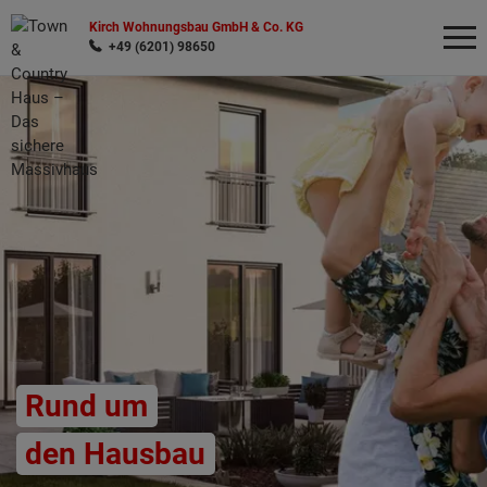
Kirch Wohnungsbau GmbH & Co. KG
+49 (6201) 98650
Wonach möchten Sie suchen?
Rund um
den Hausbau