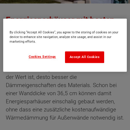
Energiesparhäuser mit besten
Wärme-Dämmwerten
By clicking “Accept All Cookies”, you agree to the storing of cookies on your
device to enhance site navigation, analyze site usage, and assist in our
marketing efforts.
Ytong bietet mit einem Lambda-Wert von 0,08
W/mK einen der besten Dämmwerte für
Cookies Settings
Accept All Cookies
Massivbaustoffe. Der Lambda-Wert bezeichnet
die Wärmeleitfähigkeit eines Stoffes. Je kleiner
der Wert ist, desto besser die
Dämmeigenschaften des Materials. Schon bei
einer Wanddicke von 36,5 cm können damit
Energiesparhäuser einschalig gebaut werden,
ohne dass eine zusätzliche kostenaufwändige
Wärmedämmung für Außenwände notwendig ist.