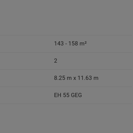
143 - 158 m²
2
8.25 m x 11.63 m
EH 55 GEG