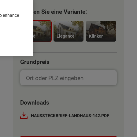
Wählen Sie eine Variante:
 to enhance
Trend
Elegance
Klinker
Grundpreis
Downloads
HAUSSTECKBRIEF-LANDHAUS-142.PDF