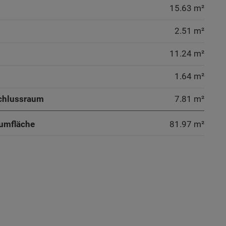
15.63 m²
2.51 m²
11.24 m²
1.64 m²
chlussraum
7.81 m²
umfläche
81.97
m²