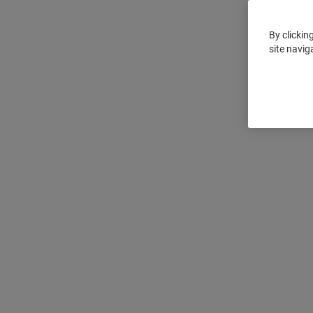
By clickin
site navig