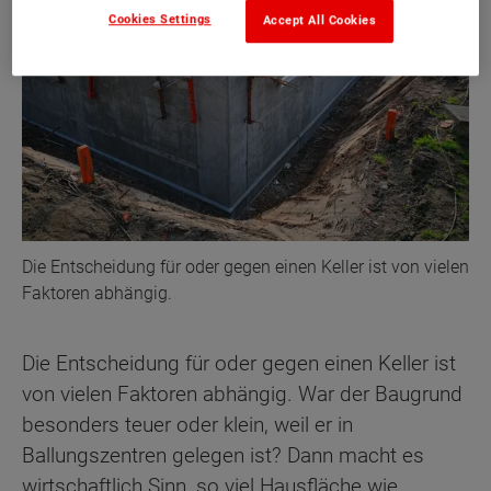
Cookies Settings
Accept All Cookies
Die Entscheidung für oder gegen einen Keller ist von vielen
Faktoren abhängig.
Die Entscheidung für oder gegen einen Keller ist
von vielen Faktoren abhängig. War der Baugrund
besonders teuer oder klein, weil er in
Ballungszentren gelegen ist? Dann macht es
wirtschaftlich Sinn, so viel Hausfläche wie