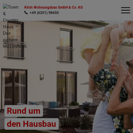
Kirch Wohnungsbau GmbH & Co. KG
+49 (6201) 98650
Wonach möchten Sie suchen?
Rund um
den Hausbau