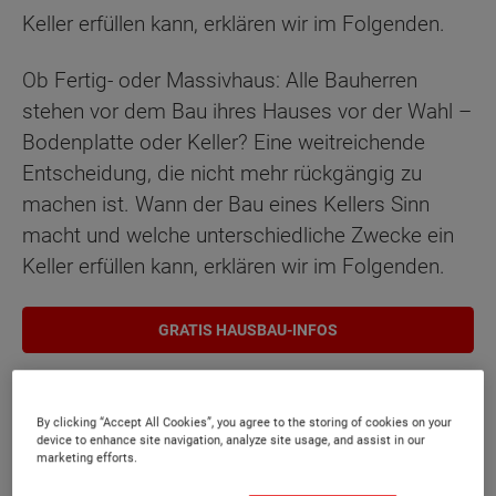
Keller erfüllen kann, erklären wir im Folgenden.
Ob Fertig- oder Massivhaus: Alle Bauherren
stehen vor dem Bau ihres Hauses vor der Wahl –
Bodenplatte oder Keller? Eine weitreichende
Entscheidung, die nicht mehr rückgängig zu
machen ist. Wann der Bau eines Kellers Sinn
macht und welche unterschiedliche Zwecke ein
Keller erfüllen kann, erklären wir im Folgenden.
GRATIS HAUSBAU-INFOS
Keller – ja oder nein?
By clicking “Accept All Cookies”, you agree to the storing of cookies on your
device to enhance site navigation, analyze site usage, and assist in our
marketing efforts.