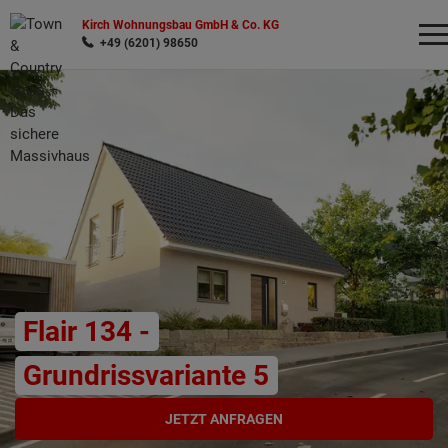
Kirch Wohnungsbau GmbH & Co. KG
+49 (6201) 98650
Wonach möchten Sie suchen?
Flair 134 -
Grundrissvariante 5
JETZT ANFRAGEN