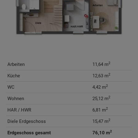
2
Arbeiten
11,64 m
2
Küche
12,63 m
2
WC
4,42 m
2
Wohnen
25,12 m
2
HAR / HWR
6,81 m
2
Diele Erdgeschoss
15,47 m
2
Erdgeschoss gesamt
76,10 m