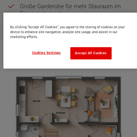
Große Garderobe für mehr Stauraum im
Eingangsbereich
By clicking “Accept All Cookies”, you agree to the storing of cookies on your
JETZT ANFRAGEN
device to enhance site navigation, analyze site usage, and assist in our
marketing efforts.
Grundriss Erdgeschoss
Cookies Settings
Accept All Cookies