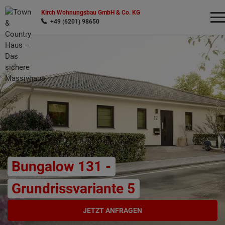
Kirch Wohnungsbau GmbH & Co. KG
+49 (6201) 98650
Wonach möchten Sie suchen?
Bungalow 131 -
Grundrissvariante 5
JETZT ANFRAGEN