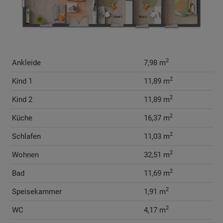
2
Ankleide
7,98 m
2
Kind 1
11,89 m
2
Kind 2
11,89 m
2
Küche
16,37 m
2
Schlafen
11,03 m
2
Wohnen
32,51 m
2
Bad
11,69 m
2
Speisekammer
1,91 m
2
WC
4,17 m