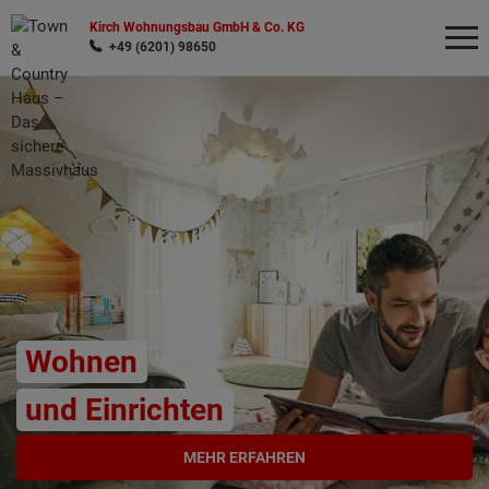
Kirch Wohnungsbau GmbH & Co. KG
+49 (6201) 98650
Wonach möchten Sie suchen?
Wohnen
und Einrichten
MEHR ERFAHREN