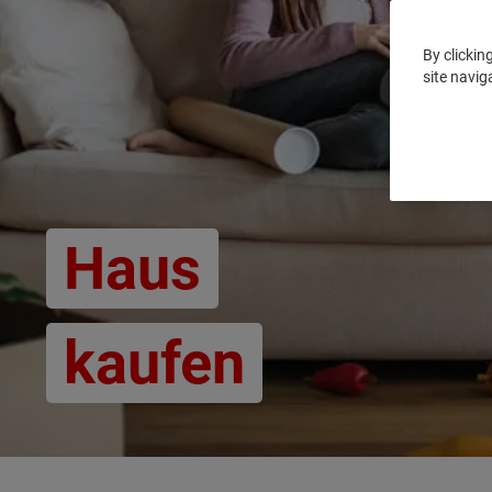
By clickin
site navig
Haus
kaufen