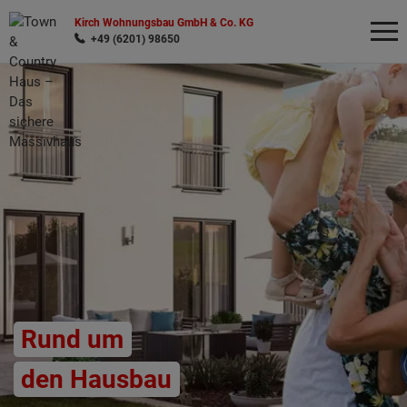
Kirch Wohnungsbau GmbH & Co. KG
+49 (6201) 98650
Wonach möchten Sie suchen?
Rund um
den Hausbau