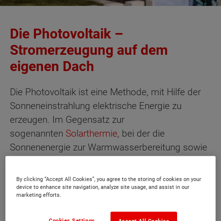
Die Photovoltaik –
Stromerzeugung auf dem
eigenen Dach
Die Photovoltaik ist eine Methode, mit Hilfe der
Sonneneinstrahlung elektrische Energie zu
erzeugen. Im Gegensatz zur
sogenannten
Solarthermie
, bei der die
Sonnenenergie zur Warmwasserbereitung sowie
Heizungsunterstützung genutzt wird, werden bei
der Photovoltaik die Sonnenstrahlen direkt in
By clicking “Accept All Cookies”, you agree to the storing of cookies on your
Gleichstrom umgewandelt.
device to enhance site navigation, analyze site usage, and assist in our
marketing efforts.
Anstelle der Sonnenkollektoren, wie sie in
Cookies Settings