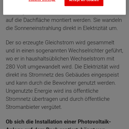
Accept All Cookies
der
Solarthermie
verwendet werden, nutzt man
hier sogenannte
Solarmodule oder –Paneele
, die
auf die Dachfläche montiert werden. Sie wandeln
die Sonneneinstrahlung direkt in Elektrizität um.
Der so erzeugte Gleichstrom wird gesammelt
und in einen sogenannten Wechselrichter geführt,
wo er in haushaltsüblichen Wechselstrom mit
280 Volt umgewandelt wird. Die Elektrizität wird
direkt ins Stromnetz des Gebäudes eingespeist
und kann durch die Bewohner genutzt werden.
Ungenutzte Energie wird ins öffentliche
Stromnetz übertragen und durch öffentliche
Stromanbieter vergütet.
Ob sich die Installation einer Photovoltaik-