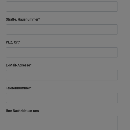
Arbeiten
11.29 m²
Straße, Hausnummer
Bad
8.25 m²
Diele
13.55 m²
PLZ, Ort
Ankleide
6.67 m²
Netto-Raumfläche
65.78
m²
E-Mail-Adresse
Telefonnummer
Ihre Nachricht an uns