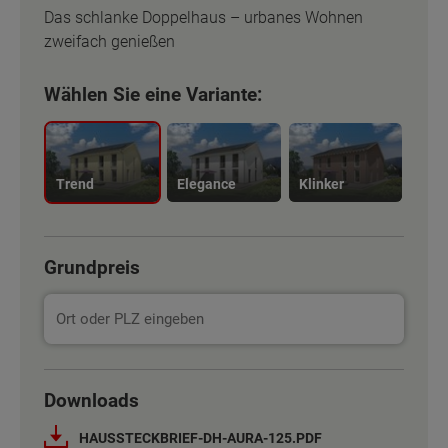
Das schlanke Doppelhaus – urbanes Wohnen
zweifach genießen
Wählen Sie eine Variante:
Trend
Elegance
Klinker
Grundpreis
Basisinformation
Basisinformation
Downloads
Netto-Raumfläche nach DIN 277
Netto-Raumfläche nach DIN 277
132 m²
132 m²
HAUSSTECKBRIEF-DH-AURA-125.PDF