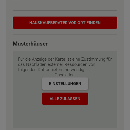
Etagen
Etagen
2
2
Hauskaufberater
Außenmaße
Außenmaße
12 m x 6.43 m
12 m x 6.43 m
HAUSKAUF­BERATER VOR ORT FINDEN
Energiestandard
Energiestandard
EH 55 GEG
EH 55 GEG
Musterhäuser
Inklusivausstattung
Inklusivausstattung
Für die Anzeige der Karte ist eine Zustimmung für
das Nachladen externer Ressourcen von
folgenden Drittanbietern notwendig:
Google Inc.
EINSTELLUNGEN
ALLE ZULASSEN