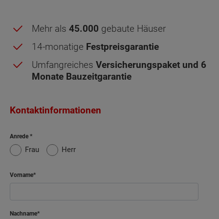
Stadt.
Stadt.
Sonderausstattung
Sonderausstattung
Mehr als
45.000
gebaute Häuser
14-monatige
Festpreisgarantie
Energiestandard EH 40
Wand und Fassade Klinker - Doppelhaus Aura
Umfangreiches
Versicherungspaket und 6
125
Monate Bauzeitgarantie
Energiestandard EH 40
Kontaktinformationen
Obergeschoss - Grundrissvarianten:
Standard
Anrede
Frau
Herr
Netto-Raumfläche nach DIN 277 Obergeschoss
Vorname
Schlafen
13.85 m²
Kind
12.17 m²
Nachname