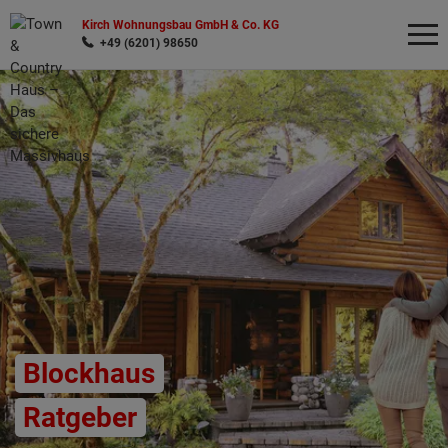
Kirch Wohnungsbau GmbH & Co. KG
+49 (6201) 98650
Wonach möchten Sie suchen?
Blockhaus
Ratgeber