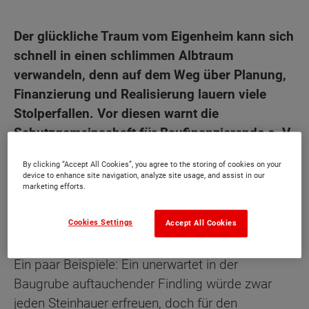
Der glückliche Traum vom Eigenheim kann sich
schnell in einen schlimmen Albtraum
verwandeln, denn auf dem Weg über Planung,
Finanzierung und Realisierung lauern viele
Stolperfallen. Vor diesen warnt die
Schutzgemeinschaft für Baufinanzierende e. V.
(München), die Baufinanzierungen und
By clicking “Accept All Cookies”, you agree to the storing of cookies on your
Sicherheitspakete von Massivhaus-Herstellern
device to enhance site navigation, analyze site usage, and assist in our
marketing efforts.
kritisch unter die Lupe nimmt, damit den
Bauherren teure Nachfinanzierungen erspart
Cookies Settings
Accept All Cookies
bleiben.
Ein paar Beispiele: Ein unerwartet in der
Baugrube auftauchender Findling würde zwar
jeden Steinhauer erfreuen, doch für den