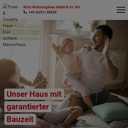
Kirch Wohnungsbau GmbH & Co. KG
+49 (6201) 98650
Wonach möchten Sie suchen?
Unser Haus mit
garantierter
Bauzeit