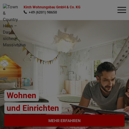
Kirch Wohnungsbau GmbH & Co. KG
+49 (6201) 98650
Wonach möchten Sie suchen?
Wohnen
und Einrichten
MEHR ERFAHREN