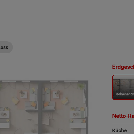
hoss
Erdgesch
Reihenend
Netto-R
Küche