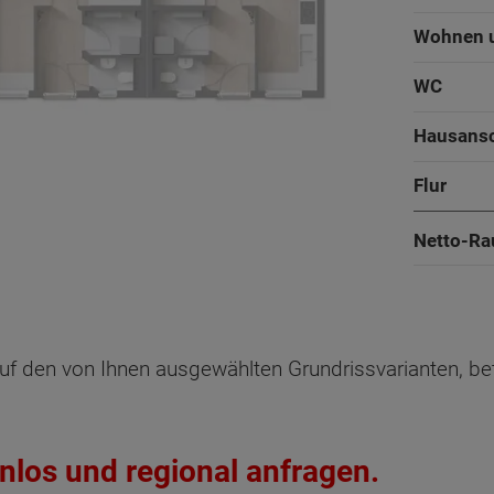
Wohnen 
WC
Hausans
Flur
Netto-Ra
Küche
Wohnen 
Oberges
Dachges
uf den von Ihnen ausgewählten Grundrissvarianten, be
WC
Reihenend
Reihenend
Mit
Mit
Hausans
nlos und regional anfragen.
Netto-R
Netto-R
Flur