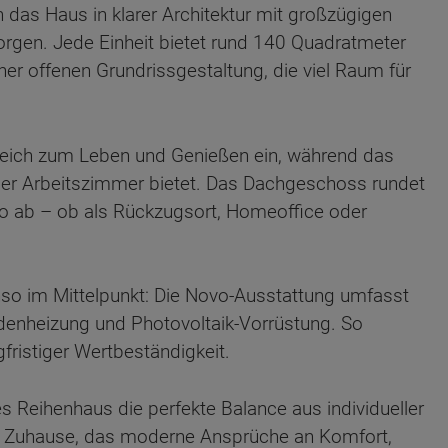
 das Haus in klarer Architektur mit großzügigen
sorgen. Jede Einheit bietet rund 140 Quadratmeter
er offenen Grundrissgestaltung, die viel Raum für
reich zum Leben und Genießen ein, während das
der Arbeitszimmer bietet. Das Dachgeschoss rundet
io ab – ob als Rückzugsort, Homeoffice oder
nso im Mittelpunkt: Die Novo-Ausstattung umfasst
nheizung und Photovoltaik-Vorrüstung. So
gfristiger Wertbeständigkeit.
ten Sie suchen?
es Reihenhaus die perfekte Balance aus individueller
in Zuhause, das moderne Ansprüche an Komfort,