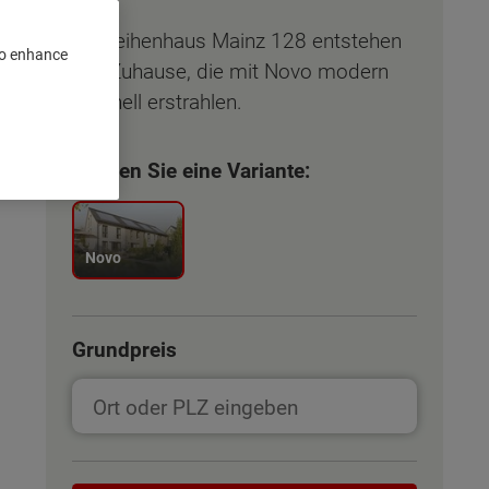
Im Reihenhaus Mainz 128 entstehen
 to enhance
vier Zuhause, die mit Novo modern
und hell erstrahlen.
Wählen Sie eine Variante:
Novo
Grundpreis