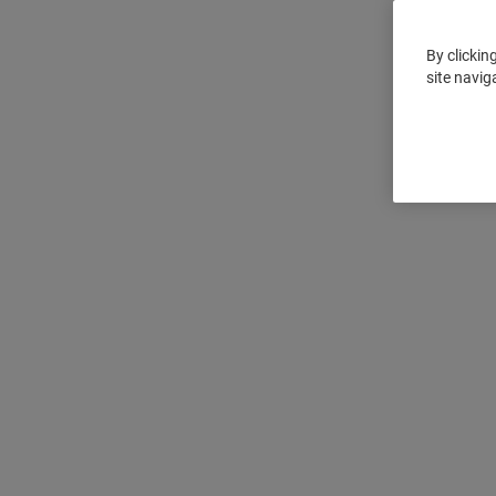
By clickin
site navig