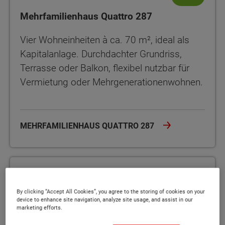
Mehrfamilienhaus Quattro 287
Vier Wohneinheiten à ca. 70 m², ideal als
Kapitalanlage. Durchdachter Grundriss,
Terrasse oder Balkon, flexibel nutzbar für
Vermietung oder Mehrgenerationenwohnen.
MEHRFAMILIENHAUS QUATTRO 287
Doppelhaus Mainz 128
By clicking “Accept All Cookies”, you agree to the storing of cookies on your
device to enhance site navigation, analyze site usage, and assist in our
marketing efforts.