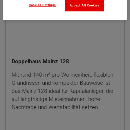
Cookies Settings
Accept All Cookies
Doppelhaus Mainz 128
Mit rund 140 m² pro Wohneinheit, flexiblen
Grundrissen und kompakter Bauweise ist
das Mainz 128 ideal für Kapitalanleger, die
auf langfristige Mieteinnahmen, hohe
Nachfrage und Wertstabilität setzen.