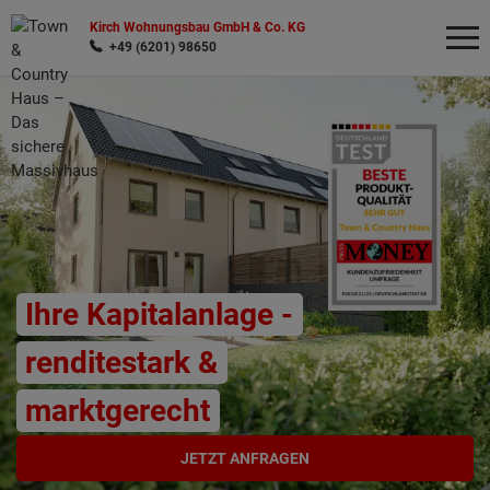
Kirch Wohnungsbau GmbH & Co. KG
+49 (6201) 98650
Wonach möchten Sie suchen?
Ihre Kapitalanlage -
renditestark &
marktgerecht
JETZT ANFRAGEN