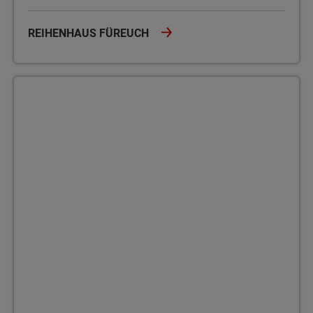
REIHENHAUS FÜREUCH
Doppelhaus Aura 115