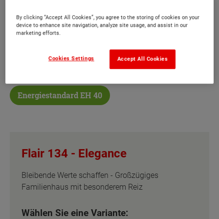
Das Flair 134 bietet jedem Bewohner seinen
By clicking “Accept All Cookies”, you agree to the storing of cookies on your
device to enhance site navigation, analyze site usage, and assist in our
Wohlfühlort, ein großzügiges Familienhaus, mit
marketing efforts.
dem Sie bleibende Werte schaffen.
Cookies Settings
Accept All Cookies
Sonderausstattung
Energiestandard EH 40
Flair 134 -
Elegance
Bleibende Werte schaffen - Großzügiges
Familienhaus mit besonderem Reiz
Wählen Sie eine Variante: