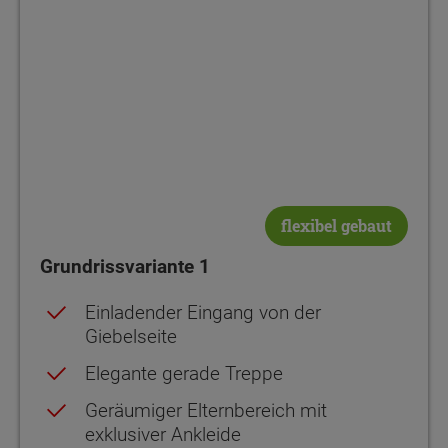
Netto-Raumfläche
Netto-Raumfläche
55.57
65.82
flexibel gebaut
Grundrissvariante 1
Einladender Eingang von der
Giebelseite
Elegante gerade Treppe
Geräumiger Elternbereich mit
exklusiver Ankleide