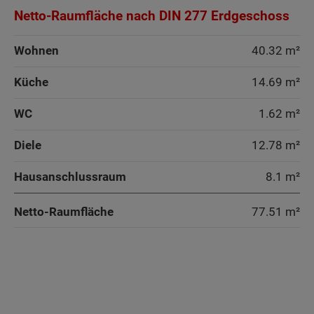
Netto-Raumfläche nach DIN 277 Erdgeschoss
Wohnen
40.32 m²
Küche
14.69 m²
WC
1.62 m²
Diele
12.78 m²
Hausanschlussraum
8.1 m²
Netto-Raumfläche
77.51
m²
Wohnen
Wohnen
Wohnen
Wohnen
Arbeiten
Küche
Arbeiten
Arbeiten
Arbeiten
Küche
Küche
Küche
Küche
Küche
Küche + Essen
Küche
Küche
Küche
Kind
Arbeiten
Arbeiten
WC
Küche + Essen
WC
Speisekammer
Speisekammer
WC