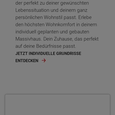
der perfekt zu deiner gewünschten
Lebenssituation und deinem ganz
Flur
8.73 m²
persönlichen Wohnstil passt. Erlebe
Netto-Raumfläche
66.39
m²
den höchsten Wohnkomfort in deinem
individuell geplanten und gebauten
Schlafen
Ankleide
Ankleide
Abstellraum
Kind
Kind
Massivhaus. Dein Zuhause, das perfekt
auf deine Bedürfnisse passt.
Ankleide
Kind
Arbeiten
Kind
Kind 2
Kind 2
JETZT INDIVIDUELLE GRUNDRISSE
Kind
Kind 2
Kind
Kind 2
Schlafen
Schlafen
ENTDECKEN
Gast
Schlafen
Kind 2
Schlafen
Bad
Bad
Bad
Bad
Schlafen
Bad
Flur
Flur
Flur
Flur
Bad
Flur
Netto-Raumfläche
Netto-Raumfläche
66.62
66.48
Grundrissvariante 1
Abstellraum
Flur
Netto-Raumfläche
Netto-Raumfläche
68.42
65.8