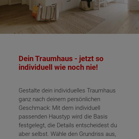
Dachgeschoss - Grundrissvarianten:
Mit
Individual
Individual
Individual
Individual
Individual
Standard
Ankleide
#1
#2
#3
#4
#5
Dein Traumhaus - jetzt so
Netto-Raumfläche nach DIN 277 Dachgeschoss
individuell wie noch nie!
Schlafen
12.22 m²
Gestalte dein individuelles Traumhaus
Kind
11.95 m²
ganz nach deinem persönlichen
Geschmack: Mit dem individuell
Gast
15.87 m²
passenden Haustyp wird die Basis
Arbeiten
10.69 m²
festgelegt, die Details entscheidest du
aber selbst. Wähle den Grundriss aus,
Bad
6.93 m²