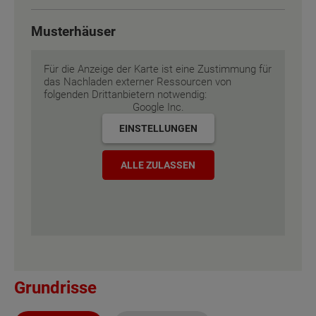
Energiestandard
Energiestandard
EH 55 GEG
EH 55 GEG
Musterhäuser
Inklusivausstattung
Inklusivausstattung
Für die Anzeige der Karte ist eine Zustimmung für
das Nachladen externer Ressourcen von
folgenden Drittanbietern notwendig:
Google Inc.
EINSTELLUNGEN
ALLE ZULASSEN
Grundrisse