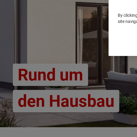
By clickin
site navig
Rund um
den Hausbau