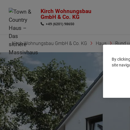
Kirch Wohnungsbau
GmbH & Co. KG
+49 (6201) 98650
Kirch Wohnungsbau GmbH & Co. KG
Haus
Rund 
By clickin
site navig