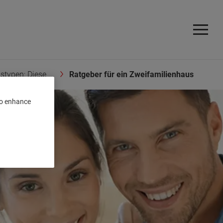
typen: Diese ...
Ratgeber für ein Zweifamilienhaus
 to enhance