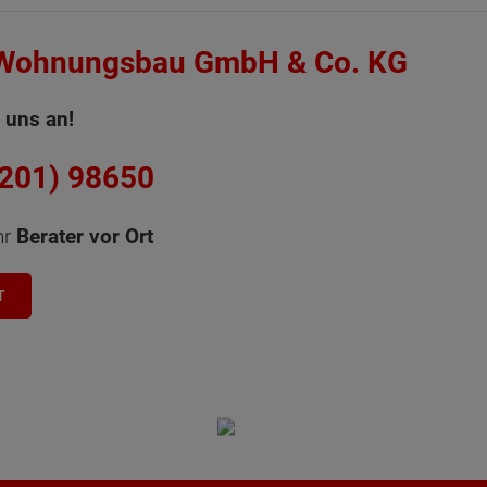
 Wohnungsbau GmbH & Co. KG
 uns an!
6201) 98650
hr
Berater vor Ort
T