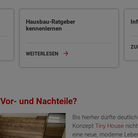
Hausbau-Ratgeber kennenlernen
Infor
Hausbau-Ratgeber
In
kennenlernen
ZU
WEITERLESEN
 Vor- und Nachteile?
Bis hierher dürfte deutli
Konzept
Tiny House
nicht
eine neue, moderne Leben