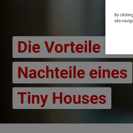
By clickin
site navig
Die Vorteile und
Nachteile eines
Tiny Houses