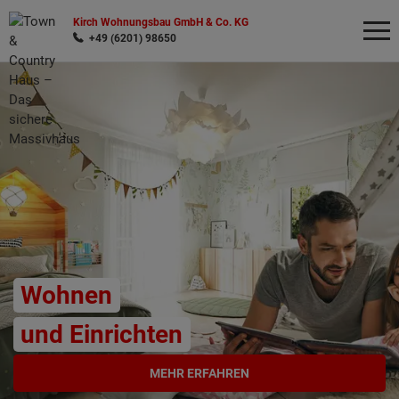
Kirch Wohnungsbau GmbH & Co. KG
+49 (6201) 98650
Wonach möchten Sie suchen?
Wohnen
und Einrichten
MEHR ERFAHREN