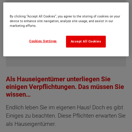
Für die Anzeige dieses Videos ist eine Zustimmung für
das Nachladen externer Ressourcen von folgenden
By clicking “Accept All Cookies”, you agree to the storing of cookies on your
Drittanbietern notwendig:
device to enhance site navigation, analyze site usage, and assist in our
Google Inc.
marketing efforts.
EINSTELLUNGEN
Cookies Settings
Accept All Cookies
ALLE ZULASSEN
Als Hauseigentümer unterliegen Sie
einigen Verpflichtungen. Das müssen Sie
wissen…
Endlich leben Sie im eigenen Haus! Doch es gibt
Einiges zu beachten. Diese Pflichten erwarten Sie
als Hauseigentümer.