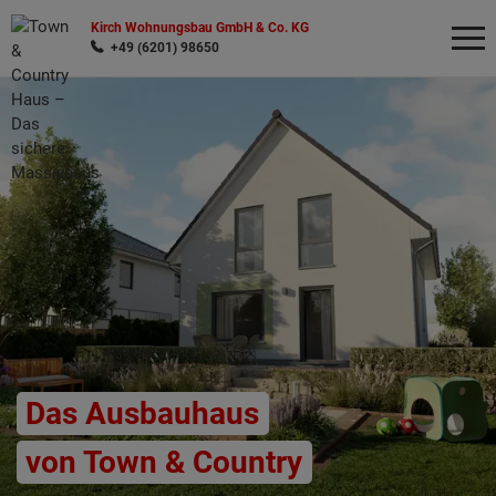
Kirch Wohnungsbau GmbH & Co. KG
+49 (6201) 98650
Wonach möchten Sie suchen?
Das Ausbauhaus
von Town & Country