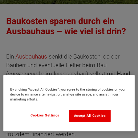
Baukosten sparen durch ein
Ausbauhaus – wie viel ist drin?
Ein
Ausbauhaus
senkt die Baukosten, da der
Bauherr und eventuelle Helfer beim Bau
(vorwiegend beim Innenausbau) selbst mit Hand
anlegen. Wie hoch die Ersparnis ist, hängt von
By clicking “Accept All Cookies”, you agree to the storing of cookies on your
den Gesamtbaukosten ab – und dem Anteil an
device to enhance site navigation, analyze site usage, and assist in our
ersparten Lohnkosten, die darin enthalten sind.
marketing efforts.
Häufig wird bei der Berechnung zunächst außer
Cookies Settings
Acht gelassen, dass die Ersparnis ausschließlich
Accept All Cookies
die Lohnkosten betrifft – das Baumaterial muss
trotzdem finanziert werden.