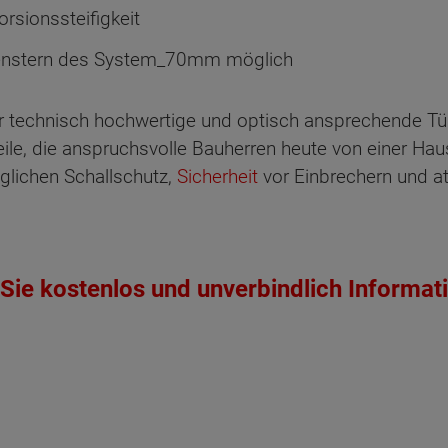
rsionssteifigkeit
Fenstern des System_70mm möglich
r technisch hochwertige und optisch ansprechende Tü
le, die anspruchsvolle Bauherren heute von einer Haus
ichen Schallschutz,
Sicherheit
vor Einbrechern und att
ten Sie suchen?
Sie kostenlos und unverbindlich Informat