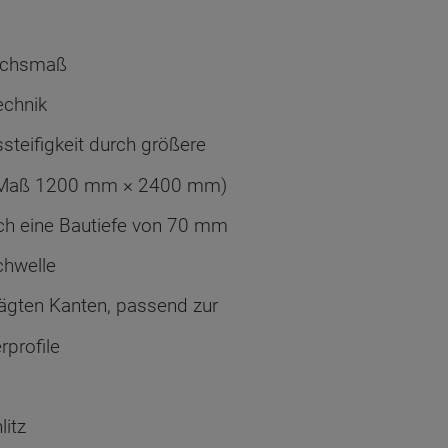
 Achsmaß
chnik
steifigkeit durch größere
 (Maß 1200 mm × 2400 mm)
ch eine Bautiefe von 70 mm
chwelle
gten Kanten, passend zur
profile
litz