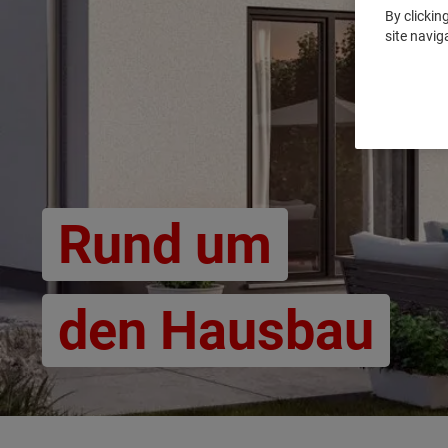
By clickin
site navig
Rund um
den Hausbau