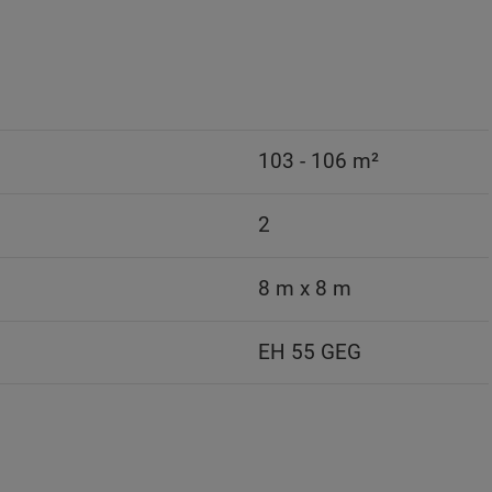
103 - 106 m²
2
8 m x 8 m
EH 55 GEG