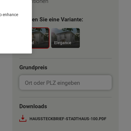
Konditionen
 to enhance
Wählen Sie eine Variante:
Trend
Elegance
Grundpreis
Downloads
HAUSSTECKBRIEF-STADTHAUS-100.PDF