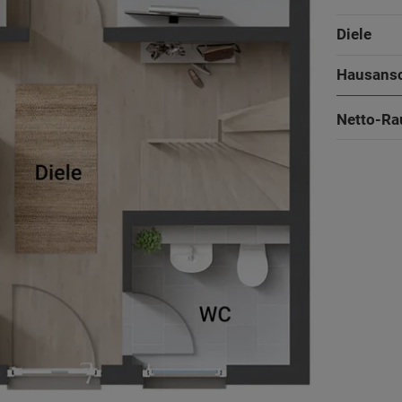
Diele
Hausans
Netto-Ra
103 - 106 m²
2