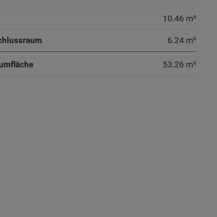
10.46 m²
chlussraum
6.24 m²
umfläche
53.26
m²