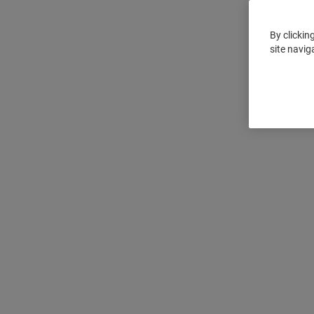
By clickin
site navig