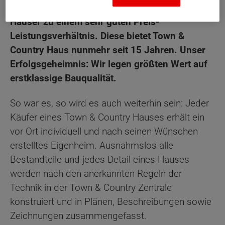
Häuser zu einem sehr guten Preis-
Leistungsverhältnis. Diese bietet Town &
Country Haus nunmehr seit 15 Jahren. Unser
Erfolgsgeheimnis: Wir legen größten Wert auf
erstklassige Bauqualität.
So war es, so wird es auch weiterhin sein: Jeder
Käufer eines Town & Country Hauses erhält ein
vor Ort individuell und nach seinen Wünschen
erstelltes Eigenheim. Ausnahmslos alle
Bestandteile und jedes Detail eines Hauses
werden nach den anerkannten Regeln der
Technik in der Town & Country Zentrale
konstruiert und in Plänen, Beschreibungen sowie
Zeichnungen zusammengefasst.