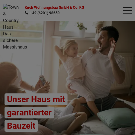
Kirch Wohnungsbau GmbH & Co. KG
+49 (6201) 98650
Wonach möchten Sie suchen?
Unser Haus mit
garantierter
Bauzeit