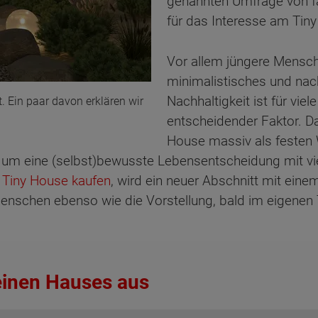
genannten Umfrage von fa
für das Interesse am Tin
Vor allem jüngere Mensche
minimalistisches und na
Nachhaltigkeit ist für viel
. Ein paar davon erklären wir
entscheidender Faktor. Da
House massiv als festen 
 um eine (selbst)bewusste Lebensentscheidung mit vie
n
Tiny House kaufen
, wird ein neuer Abschnitt mit eine
 Menschen ebenso wie die Vorstellung, bald im eigene
leinen Hauses aus