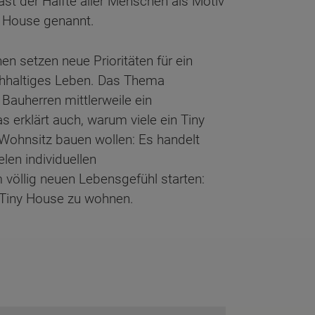
st der Hälfte aller Menschen als Motiv
y House genannt.
n setzen neue Prioritäten für ein
chhaltiges Leben. Das Thema
e Bauherren mittlerweile ein
s erklärt auch, warum viele ein Tiny
Wohnsitz bauen wollen: Es handelt
len individuellen
m völlig neuen Lebensgefühl starten:
n Tiny House zu wohnen.