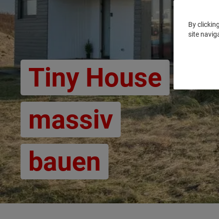
By clickin
site navig
Tiny House
massiv
bauen