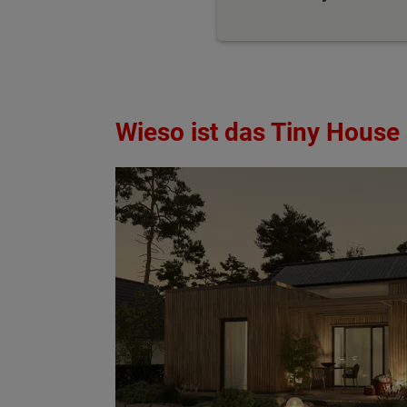
Wieso ist das Tiny House 
Wonach möch