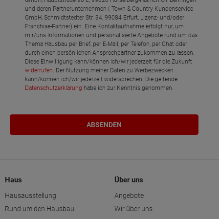
GmbH, Hauptstraße 90 E, 99820 Hörselberg-Hainich OT Behringen
und deren Partnerunternehmen ( Town & Country Kundenservice
GmbH, Schmidtstedter Str. 34, 99084 Erfurt, Lizenz- und/oder
Franchise-Partner) ein. Eine Kontaktaufnahme erfolgt nur, um
mir/uns Informationen und personalisierte Angebote rund um das
Thema Hausbau per Brief, per E-Mail, per Telefon, per Chat oder
durch einen persönlichen Ansprechpartner zukommen zu lassen.
Diese Einwilligung kann/können ich/wir jederzeit für die Zukunft
widerrufen
. Der Nutzung meiner Daten zu Werbezwecken
kann/können ich/wir jederzeit widersprechen. Die geltende
Datenschutzerklärung
habe ich zur Kenntnis genommen.
Haus
Über uns
Hausausstellung
Angebote
Rund um den Hausbau
Wir über uns