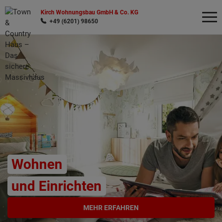
Kirch Wohnungsbau GmbH & Co. KG
+49 (6201) 98650
Wonach möchten Sie suchen?
Wohnen
und Einrichten
MEHR ERFAHREN