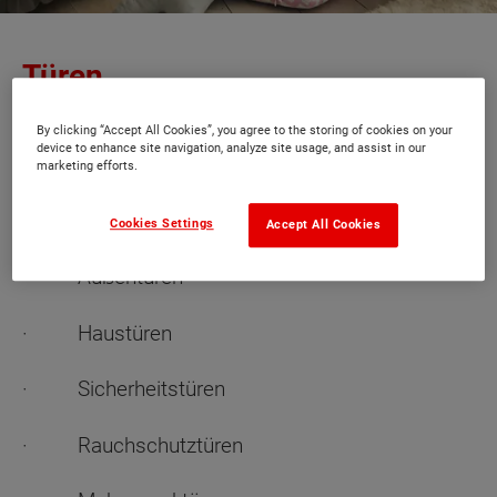
Türen
Da Türen nach ihrem Einsatzzweck bezeichnet
By clicking “Accept All Cookies”, you agree to the storing of cookies on your
device to enhance site navigation, analyze site usage, and assist in our
werden, unterscheidet man zwischen
marketing efforts.
· Schallschutztüren
Cookies Settings
Accept All Cookies
· Außentüren
· Haustüren
· Sicherheitstüren
· Rauchschutztüren