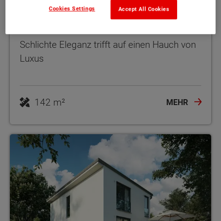
Cookies Settings
Accept All Cookies
Doppelhaus Aura 136
Schlichte Eleganz trifft auf einen Hauch von
Luxus
142 m²
MEHR